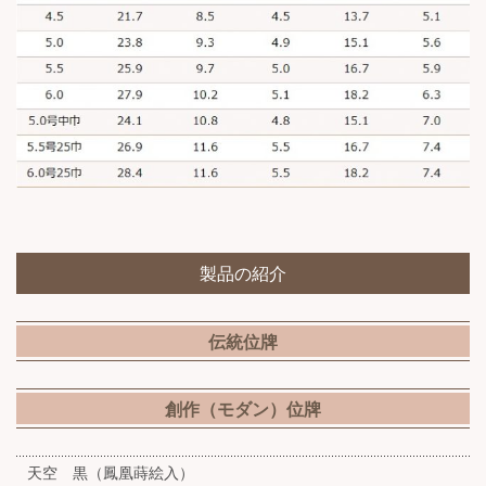
製品の紹介
伝統位牌
創作（モダン）位牌
天空 黒（鳳凰蒔絵入）