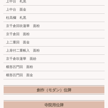
上中台 札黒
上中台 面金
柱高欄 札黒
京千倉回吹蓮華 面粉
京千倉回 面粉
上二重回 面金
上扉付二重帳入 面粉
京千倉吹蓮華 面紛
櫛形呂門回 面粉
櫛形呂門回 面金
創作（モダン）位牌
寺院用位牌