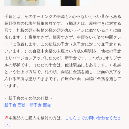
千倉とは、そのネーミングの語源もわからないくらい昔からある
高野位牌の代表的櫛形位牌です。（櫛形とは、屋根付きに対する
形で、札板の頭が柘植の櫛の頭の丸いラインに似ていることに由
来します。）豪華すぎず、簡素すぎず、中庸をいく姿で中間グレ
ードに位置します。この伝統の千倉（京千倉に対して並千倉とも
いいます。）の台座中央部の末座という板の彫刻を、他社の千倉
よりバージョンアップしたのが、新千倉です。まつたにオリジナ
ルの形状です。（ただの千倉は、他社製品にもあります。）札黒
という仕上げ方法で、札の頭、両脇に金箔を施し、正面の文字を
入れる箇所は塗りのままです。台座の正面、両脇に金箔を施して
います。
＜新千倉のその他の仕様＞
新千倉 面紛
・
新千倉 面金
※
本製品のご購入を検討の方は、
こちらまでお問い合わせくださ
い。