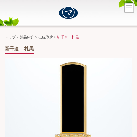
トップ
>
製品紹介
>
伝統位牌
>
新千倉 札黒
新千倉 札黒