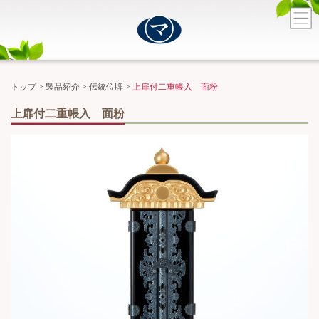
トップ
>
製品紹介
>
伝統位牌
>
上扉付二重帳入 面粉
上扉付二重帳入 面粉