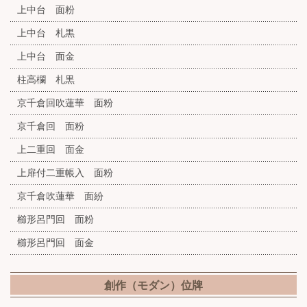
上中台 面粉
上中台 札黒
上中台 面金
柱高欄 札黒
京千倉回吹蓮華 面粉
京千倉回 面粉
上二重回 面金
上扉付二重帳入 面粉
京千倉吹蓮華 面紛
櫛形呂門回 面粉
櫛形呂門回 面金
創作（モダン）位牌