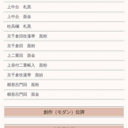
上中台 札黒
上中台 面金
柱高欄 札黒
京千倉回吹蓮華 面粉
京千倉回 面粉
上二重回 面金
上扉付二重帳入 面粉
京千倉吹蓮華 面紛
櫛形呂門回 面粉
櫛形呂門回 面金
創作（モダン）位牌