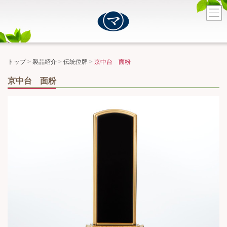
トップ
>
製品紹介
>
伝統位牌
>
京中台 面粉
京中台 面粉