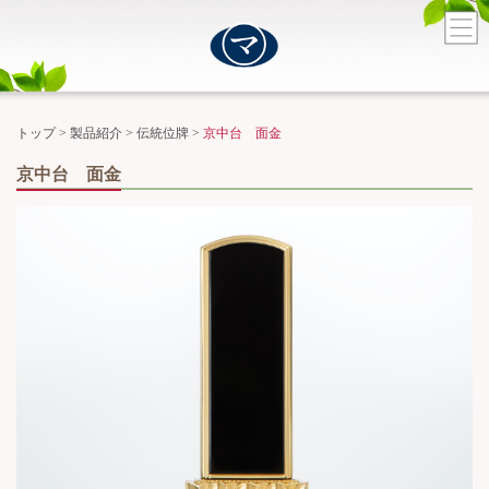
トップ
>
製品紹介
>
伝統位牌
>
京中台 面金
京中台 面金