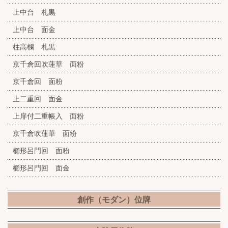
上中台 札黒
上中台 面金
柱高欄 札黒
京千倉回吹蓮華 面粉
京千倉回 面粉
上二重回 面金
上扉付二重帳入 面粉
京千倉吹蓮華 面紛
櫛形呂門回 面粉
櫛形呂門回 面金
創作（モダン）位牌