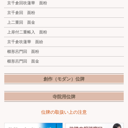
京千倉回吹蓮華 面粉
京千倉回 面粉
上二重回 面金
上扉付二重帳入 面粉
京千倉吹蓮華 面紛
櫛形呂門回 面粉
櫛形呂門回 面金
創作（モダン）位牌
寺院用位牌
位牌の取扱い上の注意