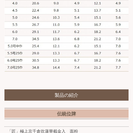
製品の紹介
伝統位牌
「匠」極上京千倉吹蓮華截金入 面粉