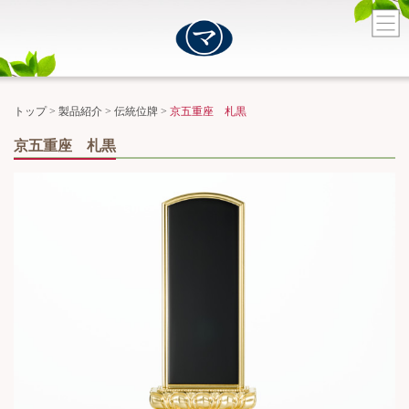
トップ
>
製品紹介
>
伝統位牌
>
京五重座 札黒
京五重座 札黒