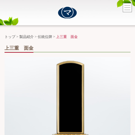
トップ
>
製品紹介
>
伝統位牌
>
上三重 面金
上三重 面金