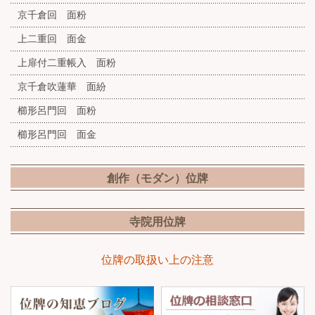
京千倉回 面粉
上二重回 面金
上扉付二重帳入 面粉
京千倉吹蓮華 面紛
櫛形呂門回 面粉
櫛形呂門回 面金
創作（モダン）位牌
寺院用位牌
位牌の取扱い上の注意