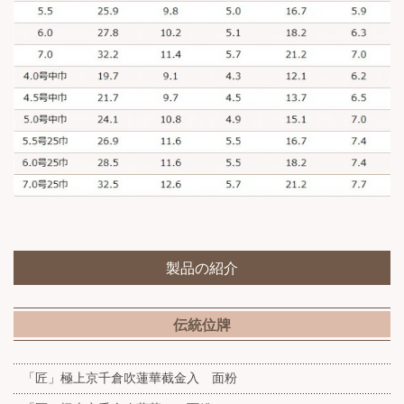
製品の紹介
伝統位牌
「匠」極上京千倉吹蓮華截金入 面粉